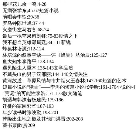
那些花儿余一鸣;4-28
无病张学东;45-67短篇小说
演唱会李铁;29-36
罗马钟陈世旭;37-44
火磨街左马右各;68-74
最后一棵苹果树刘虾;75-83疫情之下
我不想当英雄郑局廷;84-111新锐
蜂巢林培源;112-124
林培源的叙事空缺——评《蜂巢》丛治辰;125-127
鱼大知水李路平;128-134
遇见陌生人重木;135-143文学品质
不戴头巾的男子汉邵丽;144-146文情关注
黄河故道、草原风情与市井烟火王春林;147-160短篇的艺术
短篇小说的“饶舌”——李洱的短篇小说张学昕;161-170小说的
"荒诞"的可能性李浩;171-178散文随笔
胡适与郭沫若杨建民;179-186
迁徙的家园郭华;187-193
年少读书时张映勤;198-201
乾隆出生地之疑及其他门洪雷;202-208
藏书票|欣赏209