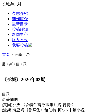
长城杂志社
杂志介绍
期刊简介
最新目录
投稿须知
新闻中心
联系方式
我要投稿
首页
> 最新目录
最
/
新
/
目
/
录
《长城》2020年03期
目录
名著插图
(英国)乔叟 《坎特伯雷故事集》洛·肯特;2
(波斯)海亚姆《鲁拜集》赫伯特·柯尔;2中篇小说